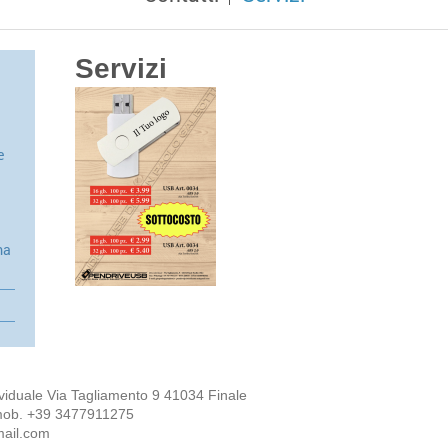
Servizi
e
ma
dividuale Via Tagliamento 9 41034 Finale
 mob. +39 3477911275
mail.com